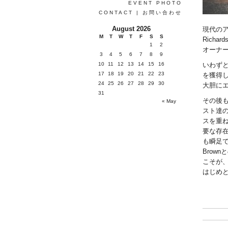
EVENT PHOTO
CONTACT | お問い合わせ
August 2026
現代のア
M
T
W
T
F
S
S
Rich
1
2
オーナ
3
4
5
6
7
8
9
10
11
12
13
14
15
16
いわずと知
17
18
19
20
21
22
23
を獲得し、
24
25
26
27
28
29
30
大胆に
31
その後も、D
« May
スト達のト
スを重ね
要な存在
も瞬足で
Brow
こそが
はじめ