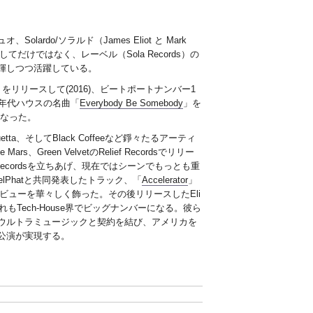
do/ソラルド（James Eliot と Mark
てだけではなく、レーベル（Sola Records）の
揮しつつ活躍している。
」をリリースして(2016)、ビートポートナンバー1
た‘90年代ハウスの名曲「
Everybody Be Somebody
」を
なった。
id Guetta、そしてBlack Coffeeなど錚々たるアーティ
rs、Green VelvetのRelief Recordsでリリー
Recordsを立ちあげ、現在ではシーンでもっとも重
Phatと共同発表したトラック、「
Accelerator
」
デビューを華々しく飾った。その後リリースしたEli
もTech-House界でビッグナンバーになる。彼ら
ウルトラミュージックと契約を結び、アメリカを
公演が実現する。