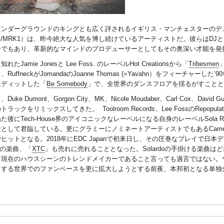
ンダーグラウンドのキングとも広く評されるイギリス・マンチェスターのデュオ、Solar
ards/MRK1）は、昨今絶大な人気を博し続けているアーティストだ。彼らはDJとし
ーでもあり、革新的なマインドのプロデューサーとしてもその奥深い才能を発
れたJamie Jonesと Lee Foss. のレーベルHot Creationsから「
Tribesmen
RuffneckがJomandaのJoanne Thomas (=Yavahn）をフィーチャーし
エディットした「
Be Somebody
」で、全世界のダンスフロアを揺るがすことと
uke Dumont、Gorgon City、MK、Nicole Moudaber、Carl Cox、Dav
ラックをリミックスしてきた。 Toolroom Records、Lee FossのRepopulate Ma
た後にTech-House界のアイコニックなレーベルになる自身のレーベルSola 
として君臨している。更にグラミーにノミネートアーティストでもあるCamel
ヒットとなる。2018年にEDC Japanで初来日し、その圧巻なプレイで日本
nとの楽曲、「
XTC
」も売れに売れることとなった。Solardoの手掛ける楽曲はどれ
、現在のハウスシーンのトレンドメイカーであること言っても過言ではない。
とする世界でのファンベースを更に拡大しようとする前夜、本邦初となる単独