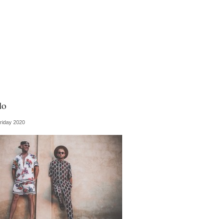
do
iday 2020