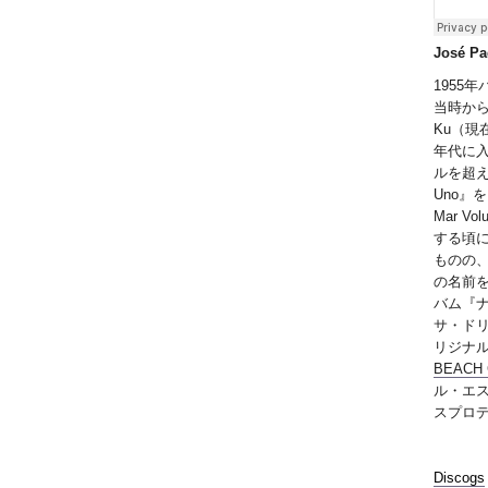
José Pa
1955
当時から
Ku（現
年代に入
ルを超え
Uno』を
Mar V
する頃に
ものの、
の名前
バム『
サ・ドリ
リジナル
BEACH 
ル・エス
スプロ
Discogs