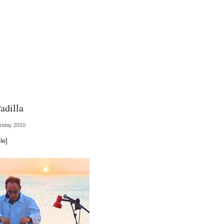
adilla
iday 2010
le]