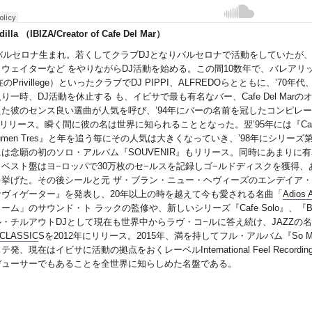
dilla （IBIZA/Creator of Cafe Del Mar）
年バルセロナ生まれ。若くしてクラブDJとなりバルセロナで活動をしていたが、
ウェイターなど をやりながらDJ活動を始める。この間10数年で、バレアリッ
在のPrivillege）といったクラブでDJ PIPPI、ALFREDOらとともに、’7
り一時、DJ活動を休止する も、イビサで最も有名なバー、Cafe Del Ma
た彼のセンス良い選曲が人気を呼び、’94年にバーの名前を冠したコンピレーショ ン・ア
リリース。瞬く間に彼の名は世界に知られることとなった。翌’95年には『Cafe Del Ma
olumen Tres』と年を追う毎にその人気は大きくなっていき、’98年にシリーズ第5弾『Ca
は念願の初のソロ・アルバム『SOUVENIR』もリリース。同時にあまりに有名に
ベスト盤はヨ−ロッパで30万枚のセ−ルスを記録しゴ−ルドディスクを獲得、あのマ
を挙げた。その後シールと元 ザ・ブラン・ニュー・ヘヴィーズのエンデイア
ナヴィゲーター』を発表し、20年以上の時を越えて今も愛される名曲「
Adios 
ーム」のサウンド・ト ラックの監修や、新しいシリーズ『Cafe Solo』、『Be
・チルアウトDJとして現在も世界中からラヴ・コ−ルに答え続け、JAZZの名門
CLASSIC
Sを2012年にリリース。2015年、満を持してフル・アルバム『So M
テ発、現在はイビサに活動の拠点をおくレーベルInternational Feel Rec
デューサーでもあることを全世界に知らしめた名盤である。