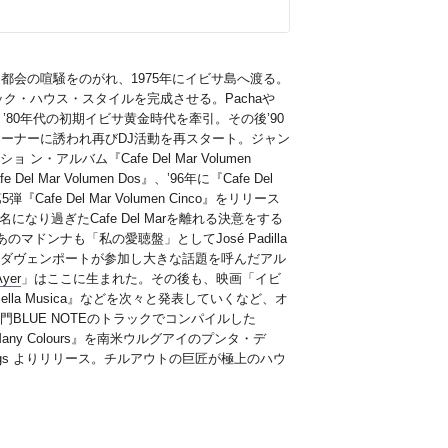
都会の喧騒をのがれ、1975年にイビサ島へ渡る。
ク・ハウス・スタイルを完成させる。Pachaや
0年代、’80年代の初期イビサ黄金時代を牽引。その後’90
rのオーナーに誘われ再びDJ活動を再スタート。ジャン
ルバム『Cafe Del Mar Volumen
r Volumen Dos』、’96年に『Cafe Del
fe Del Mar Volumen Cinco』をリリース
なり過ぎたCafe Del Marを離れる決意をする
ドンナも「私の愛聴盤」としてJosé Padilla
・ダヴェンポートが参加し大きな話題を呼んだアル
Ayer
」はここに生まれた。その後も、映画「イビ
lla Musica』などを次々と発表していくなど、オ
BLUE NOTEのトラックでコンパイルした
any Colours』を南米ウルグアイのプンタ・デ
ordings よりリリース。チルアウトの巨匠が極上のハウ