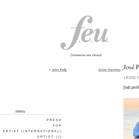
Comments are closed.
José P
«
John Kelly
Junior Sanchez
»
1月22日 Fr
[tab:profi
menu
PRESS
TOP
ARTIST (INTERNATIONAL)
ARTIST (J)