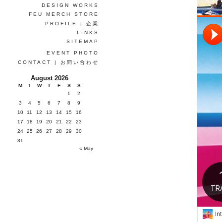
DESIGN WORKS
FEU MERCH STORE
PROFILE | 企業
LINKS
SITEMAP
EVENT PHOTO
CONTACT | お問い合わせ
August 2026
M
T
W
T
F
S
S
1
2
3
4
5
6
7
8
9
10
11
12
13
14
15
16
17
18
19
20
21
22
23
24
25
26
27
28
29
30
31
« May