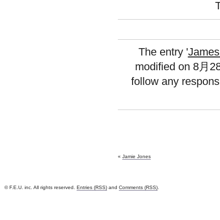
The entry '
James
modified on 8月28
follow any respons
«
Jamie Jones
© F.E.U. inc. All rights reserved.
Entries (RSS)
and
Comments (RSS)
.